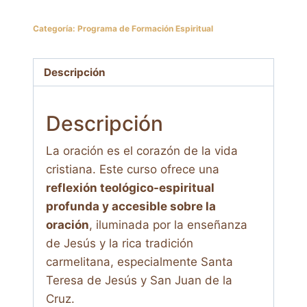
oración.
Categoría:
Programa de Formación Espiritual
Teología
y
pedagogía
Descripción
de
la
Descripción
oración
cantidad
La oración es el corazón de la vida
cristiana. Este curso ofrece una
reflexión teológico-espiritual
profunda y accesible sobre la
oración
, iluminada por la enseñanza
de Jesús y la rica tradición
carmelitana, especialmente Santa
Teresa de Jesús y San Juan de la
Cruz.