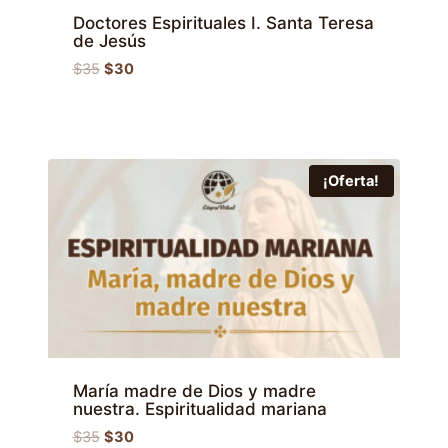
Doctores Espirituales I. Santa Teresa
de Jesús
El
El
$
35
$
30
precio
precio
original
actual
era:
es:
$35.
$30.
¡Oferta!
María madre de Dios y madre
nuestra. Espiritualidad mariana
El
El
$
35
$
30