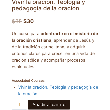
Vivir la oración. Teología y
pedagogía de la oración
El
El
$
35
$
30
precio
precio
Un curso para
adentrarte en el misterio de
original
actual
la oración cristiana
, aprender de Jesús y
era:
es:
de la tradición carmelitana, y adquirir
$35.
$30.
criterios claros para crecer en una vida de
oración sólida y acompañar procesos
espirituales.
Associated Courses
Vivir la oración. Teología y pedagogía de
la oración
Vivir
Añadir al carrito
la