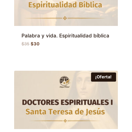
Palabra y vida. Espiritualidad bíblica
El
El
$
35
$
30
precio
precio
original
actual
era:
es:
$35.
$30.
¡Oferta!