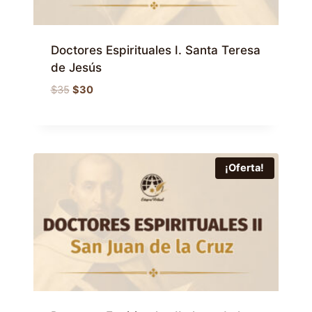
Doctores Espirituales I. Santa Teresa
de Jesús
El
El
$
35
$
30
precio
precio
original
actual
era:
es:
$35.
$30.
¡Oferta!