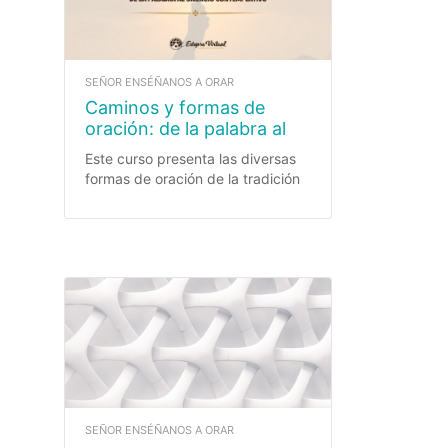
SEÑOR ENSÉÑANOS A ORAR
Caminos y formas de
oración: de la palabra al
silencio contemplativo.
Este curso presenta las diversas
formas de oración de la tradición
cristiana: vocal, meditativa,
contemplativa, litúrgica y
cotidiana. Se estudiará su
fundamento bíblico y teológico, su
pedagogía y su aplicación a la
vida real.
SEÑOR ENSÉÑANOS A ORAR