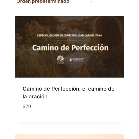
enseñanzas sapienciales y el
testimonio de Jesús orante, el
estudiante descubrirá cómo la
Biblia ilumina la vida interior y
enseña las actitudes
fundamentales del hombre que
busca a Dios. El módulo combina
estudio bíblico, reflexión espiritual
y aplicación personal, siguiendo la
tradición del Carmelo.
Camino de Perfección: el camino de
la oración.
$
20