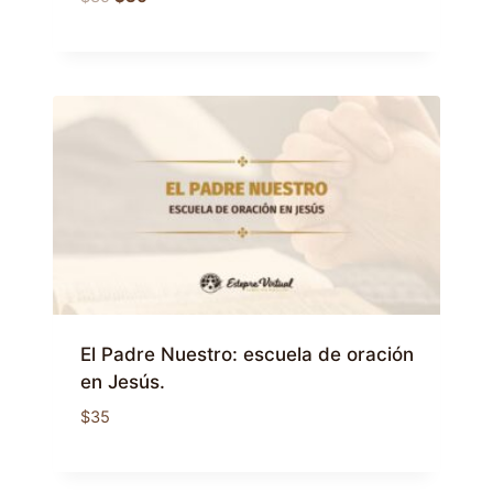
precio
precio
original
actual
era:
es:
$35.
$30.
El Padre Nuestro: escuela de oración
en Jesús.
$
35