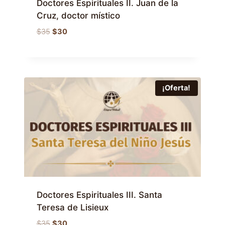
Doctores Espirituales II. Juan de la
Cruz, doctor místico
El
El
$
35
$
30
precio
precio
original
actual
era:
es:
$35.
$30.
¡Oferta!
Doctores Espirituales III. Santa
Teresa de Lisieux
El
El
$
35
$
30