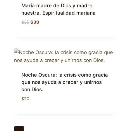
María madre de Dios y madre
nuestra. Espiritualidad mariana
El
El
$
35
$
30
precio
precio
original
actual
era:
es:
$35.
$30.
Noche Oscura: la crisis como gracia
que nos ayuda a crecer y unirnos
con Dios.
$
20