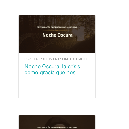
virtual) Horario: Sábados de 9:00
a 11:00 a.m. Incluye: Material de
apoyo y acompañamiento
formativo.
ESPECIALIZACIÓN EN ESPIRITUALIDAD CARMELITANA
Noche Oscura: la crisis
como gracia que nos
ayuda a crecer y unirnos
con Dios.