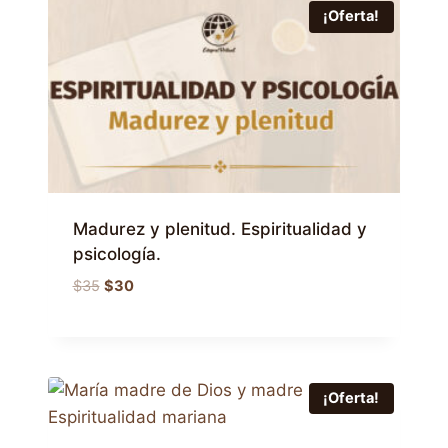
¡Oferta!
Madurez y plenitud. Espiritualidad y
psicología.
El
El
$
35
$
30
precio
precio
original
actual
era:
es:
$35.
$30.
¡Oferta!