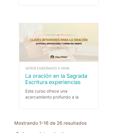
SEÑOR ENSÉÑANOS A ORAR
La oración en la Sagrada
Escritura experiencias
bíblicas de relación con
Este curso ofrece una
Dios
acercamiento profundo a la
oración desde la Sagrada
Escritura, entendida como el lugar
privilegiado donde Dios se revela
y establece un diálogo de amor
Mostrando 1–16 de 26 resultados
con su pueblo. A través de
personajes, textos poéticos,