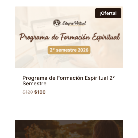
¡Oferta!
Programa de Formación Espiritual 2°
Semestre
El
El
$
120
$
100
precio
precio
original
actual
era:
es:
$120.
$100.