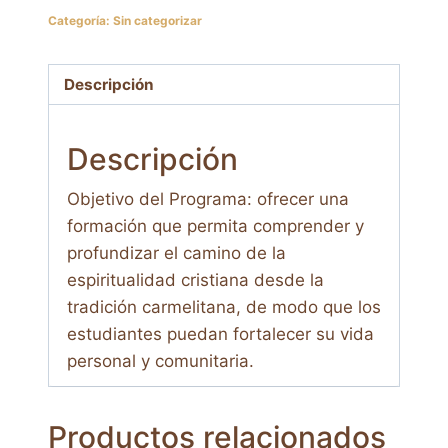
Monte
Categoría:
Sin categorizar
Carmelo:
el
desarrollo
Descripción
de
la
Descripción
fe,
la
Objetivo del Programa: ofrecer una
esperanza
formación que permita comprender y
y
profundizar el camino de la
la
espiritualidad cristiana desde la
caridad.
tradición carmelitana, de modo que los
cantidad
estudiantes puedan fortalecer su vida
personal y comunitaria.
Productos relacionados