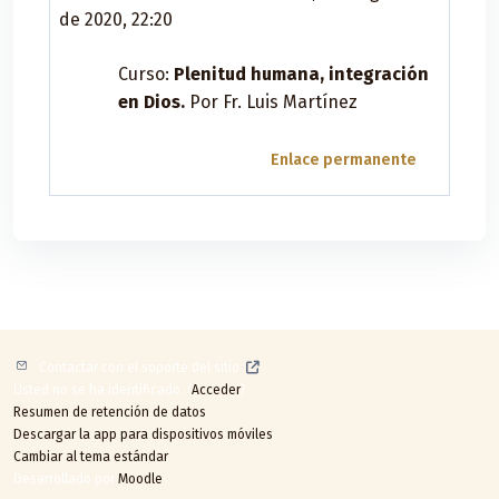
de 2020, 22:20
Curso:
Plenitud humana, integración
en Dios.
Por Fr. Luis Martínez
Enlace permanente
Contactar con el soporte del sitio
Usted no se ha identificado. (
Acceder
)
Resumen de retención de datos
Descargar la app para dispositivos móviles
Cambiar al tema estándar
Desarrollado por
Moodle