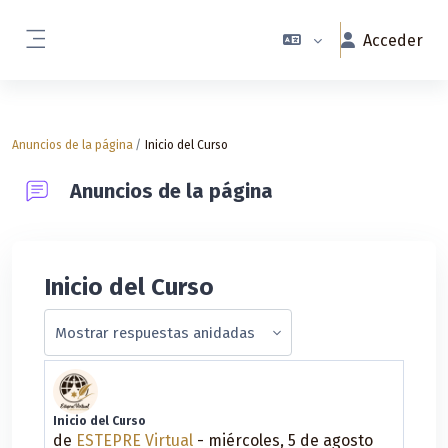
Salta al contenido principal
Acceder
Panel lateral
Anuncios de la página
Inicio del Curso
Anuncios de la página
Inicio del Curso
Mostrar modo
Inicio del Curso
Número de respuestas: 0
de
ESTEPRE Virtual
-
miércoles, 5 de agosto