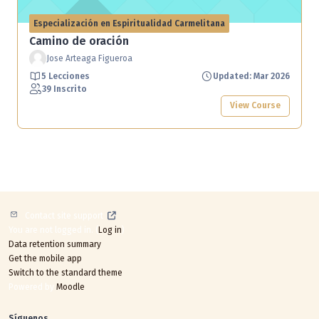
Especialización en Espiritualidad Carmelitana
Camino de oración
Jose Arteaga Figueroa
5 Lecciones
Updated: Mar 2026
39 Inscrito
View Course
Contact site support
You are not logged in. (
Log in
)
Data retention summary
Get the mobile app
Switch to the standard theme
Powered by
Moodle
Síguenos