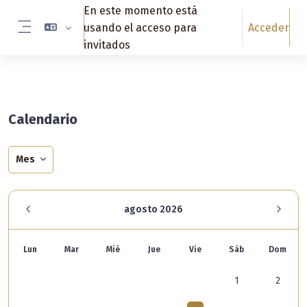
Salta al contenido principal
En este momento está
usando el acceso para
Acceder
Panel lateral
invitados
Calendario
Mes
agosto 2026
Lunes
Martes
Miércoles
Jueves
Viernes
Sábado
Domin
Lun
Mar
Mié
Jue
Vie
Sáb
Dom
Sin eventos, sá
Sin eve
1
2